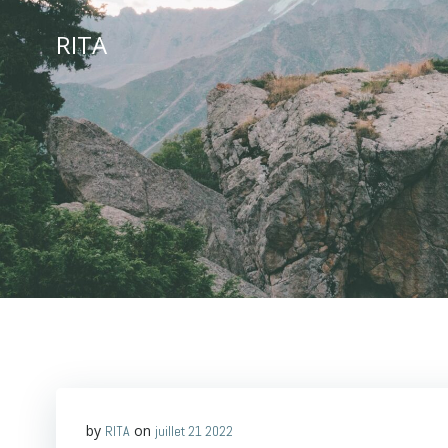
Aller
au
RITA
contenu
by
on
RITA
juillet 21 2022