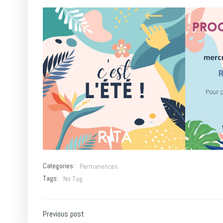
Categories:
Permanences
Tags:
No Tag
Post
Previous post