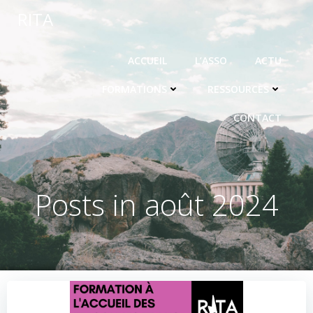
Aller
RITA
au
contenu
ACCUEIL
L’ASSO
ACTU
FORMATIONS
RESSOURCES
CONTACT
Posts in août 2024