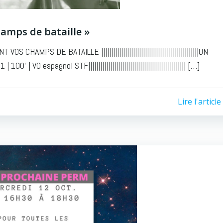
hamps de bataille »
PS DE BATAILLE |||||||||||||||||||||||||||||||||||||||||||||||||UN
O espagnol STF||||||||||||||||||||||||||||||||||||||||||||||||| […]
Lire l'article