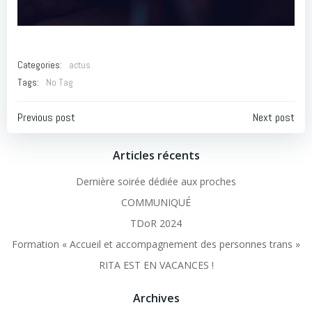
Categories:
actus
Tags:
No Tag
Post
Post
Previous post
Next post
navigation
navigation
Articles récents
Dernière soirée dédiée aux proches
COMMUNIQUÉ
TDoR 2024
Formation « Accueil et accompagnement des personnes trans »
RITA EST EN VACANCES !
Archives